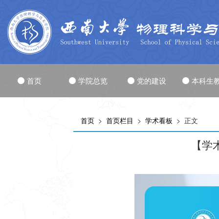
首页
学院总览
党的建设
本科生
首页
>
首页栏目
>
学术看板
> 正文
【学