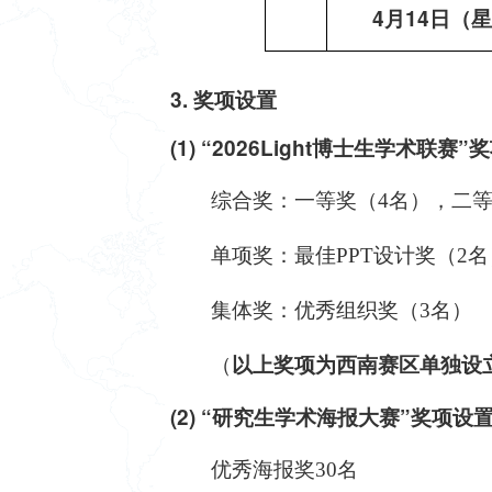
4月14日（
3
. 奖项设置
(1) “2026
Light博士生学术联赛
”
奖
综合奖：一等奖（4名），二等
单项奖：最佳
PPT设计奖（2
集体奖：优秀组织奖（
3名）
（
以上奖项为西南赛区单独设
(2) “研究生学术海报大赛”
奖项设
优秀海报奖30名