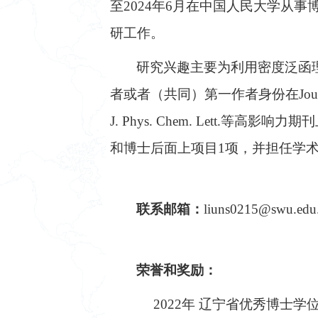
至
2024
年
6
月在中国人民大学从事
研工作。
研究兴趣主要为利用密度泛函
者或者（共同）第一作者身份在
Jou
J. Phys. Chem. Lett.
等高影响力期刊
和博士后面上项目
1
项，并担任学
联系邮箱：
liuns0215@swu.edu
荣誉和奖励：
2022
年 辽宁省优秀博士学