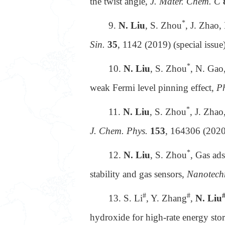
the twist angle,
J. Mater. Chem. C
*
9.
N. Liu
, S. Zhou
, J. Zhao,
Sin.
35
, 1142 (2019) (special issue)
*
10.
N. Liu
, S. Zhou
, N. Gao
weak Fermi level pinning effect,
P
*
11.
N. Liu
, S. Zhou
, J. Zha
J. Chem. Phys.
153
, 164306 (2020
*
12.
N. Liu
, S. Zhou
, Gas ad
stability and gas sensors,
Nanotech
#
#
13.
S. Li
, Y. Zhang
,
N. Liu
hydroxide for high-rate energy sto