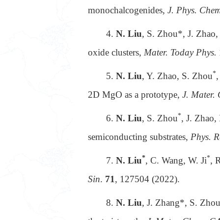
monochalcogenides,
J. Phys. Chem
4.
N. Liu
, S. Zhou*, J. Zhao, 
oxide clusters,
Mater. Today Phys.
*
5.
N. Liu
, Y. Zhao, S. Zhou
,
2D MgO as a prototype,
J. Mater.
*
6.
N. Liu
, S. Zhou
, J. Zhao,
semiconducting substrates,
Phys. R
*
*
7.
N. Liu
, C. Wang, W. Ji
, 
Sin
.
71
, 127504 (2022).
8.
N. Liu
, J. Zhang*, S. Zhou