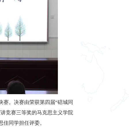
决赛。决赛由荣获第四届“碚城同
演讲竞赛三等奖的马克思主义学院
董思佳同学担任评委。