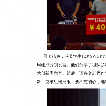
颁奖结束，获奖学生代表SWUP
周建成
分别
发言。他们
分享了组队参
术创新类竞赛
。
随后，
谭兴文
老师作
新
，
突破思维局限；
要
不忘初心，继