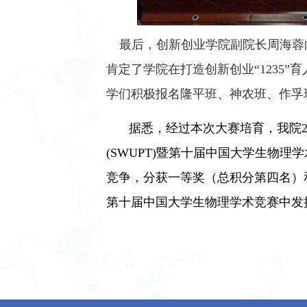
最后，创新创业学院副院长周海蓉
肯定了学院在
打造创新创业“1
235
”
学
们
积极报名隆平班、神农班
、作孚
据悉，
经过本次大赛培育，我院
(SWUPT)
暨第十届中国大学生物理学
竞争，
分获
一等奖（总积分第四名）
第十届中国大学生物理学术竞赛
中
发