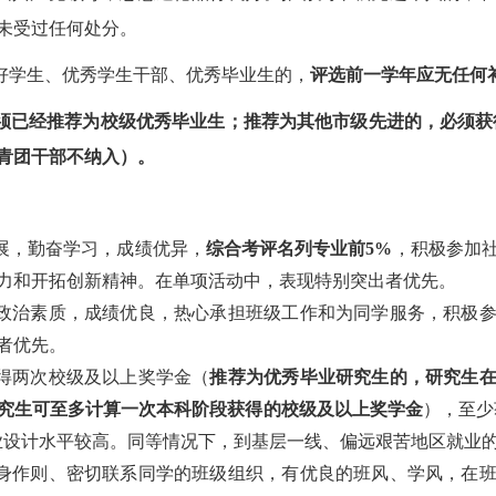
未受过任何处分。
三好学生、优秀学生干部、优秀毕业生的，
评选前一学年应无任何
须已经推荐为校级优秀毕业生；推荐为其他市级先进的，必须获得过2
青团干部不纳入）。
发展，勤奋学习，成绩优异，
综合考评名列专业前5%
，积极参加
力和开拓创新精神。在单项活动中，表现特别突出者优先。
想政治素质，成绩优良，热心承担班级工作和为同学服务，积极
者优先。
获得两次校级及以上奖学金（
推荐为优秀毕业研究生的，研究生
究生可至多计算一次本科阶段获得的校级及以上奖学金
），至少
业设计水平较高。同等情况下，到基层一线、偏远艰苦地区就业
以身作则、密切联系同学的班级组织，有优良的班风、学风，在