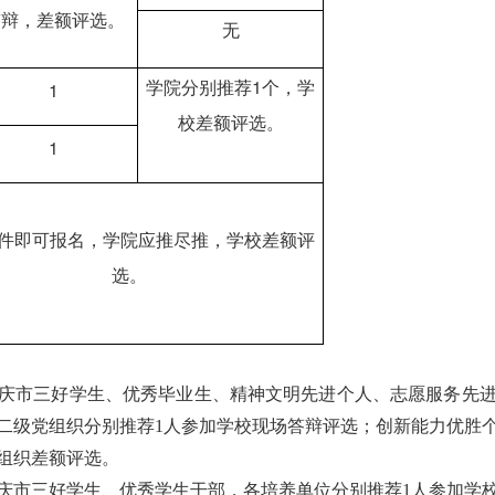
答辩
，
差额评选
。
无
学院分别推荐
1
个，学
1
校
差额评选
。
1
件即可报名
，
学院应推尽推，
学校差额
评
选。
庆市三好学生、优秀毕业生、精神文明先进个人、志愿服务先
二级党组织分别推荐1人参加学校现场答辩评选；创新能力优胜
组织差额评选。
庆市三好学生、优秀学生干部，各培养单位分别推荐1人参加学