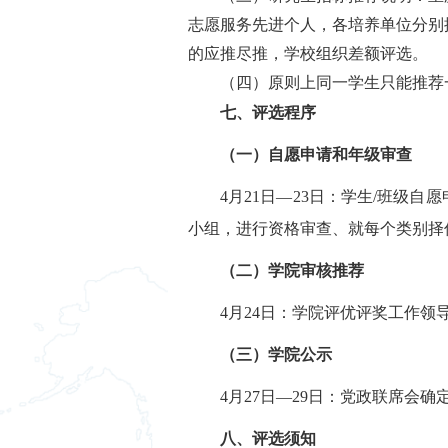
志愿服务先进个人，各培养单位分别
的应推尽推，学校组织差额评选。
（四）原则上同一学生只能推荐
七
、评选程序
（一）自愿申请
和年级审查
4月21
日—
23
日：学生/班级自愿
小组，进行资格审查、就每个类别择优
（
二
）学院审核推荐
4月24日：学院评优评奖工作
（
三
）学院公示
4月27
日—
29日：党政联席会确
八
、评选须知