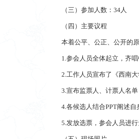
（三）参加人数：
34
人
（
四
）
主要议程
本着公平、公正、公开的
1.
参会人员全体起立，齐唱
2.
工作人员宣布了《西南大
3.
宣布监票人、计票人名单
4.
各候选人结合
PPT
阐述自
5.
发放选票，参会人员进行
（五）现场照片