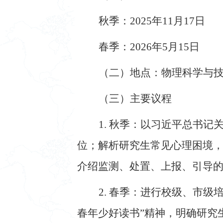
秋季：
202
5
年
11
月
17
日
春季：
202
6
年
5
月
1
5
日
（二）地点
：
物理科学与
（三）主要议程
1.
秋季：
以习近平总书记
位；解析研究生常见心理困境
介绍监测、处置、上报、引导
2.
春季：进行校级、市级培
春年少好读书”精神，明确研究