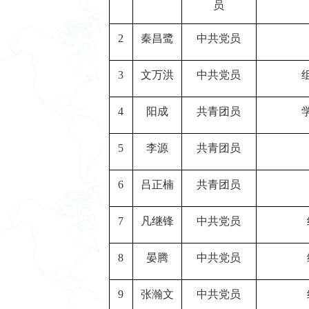
员
2
秦昌鹭
中共党员
3
文万洪
中共党员
4
阳成
共青团员
5
李源
共青团员
6
吕正楠
共青团员
7
凡继锋
中共党员
8
晏腾
中共党员
9
张瀚文
中共党员